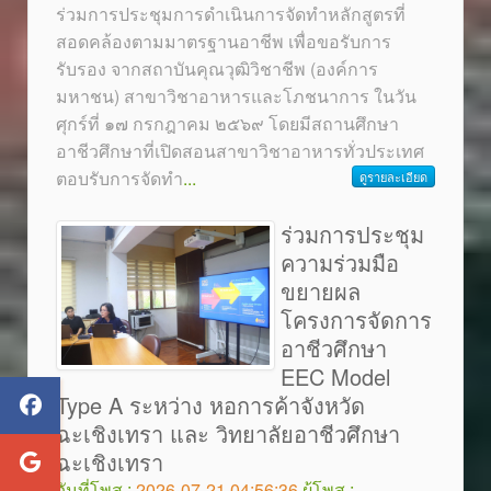
ร่วมการประชุมการดำเนินการจัดทำหลักสูตรที่
สอดคล้องตามมาตรฐานอาชีพ เพื่อขอรับการ
รับรอง จากสถาบันคุณวุฒิวิชาชีพ (องค์การ
มหาชน) สาขาวิชาอาหารและโภชนาการ ในวัน
ศุกร์ที่ ๑๗ กรกฎาคม ๒๕๖๙ โดยมีสถานศึกษา
อาชีวศึกษาที่เปิดสอนสาขาวิชาอาหารทั่วประเทศ
ตอบรับการจัดทำ
...
ดูรายละเอียด
ร่วมการประชุม
ความร่วมมือ
ขยายผล
โครงการจัดการ
อาชีวศึกษา
EEC Model
Type A ระหว่าง หอการค้าจังหวัด
ฉะเชิงเทรา และ วิทยาลัยอาชีวศึกษา
ฉะเชิงเทรา
วันที่โพส :
2026-07-21 04:56:36
ผู้โพส :