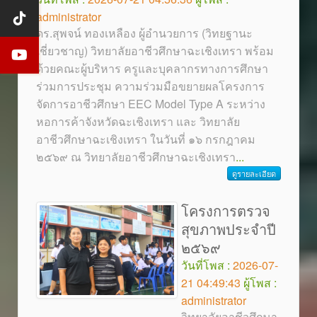
administrator
ดร.สุพจน์ ทองเหลือง ผู้อำนวยการ (วิทยฐานะ
เชี่ยวชาญ) วิทยาลัยอาชีวศึกษาฉะเชิงเทรา พร้อม
ด้วยคณะผู้บริหาร ครูและบุคลากรทางการศึกษา
ร่วมการประชุม ความร่วมมือขยายผลโครงการ
จัดการอาชีวศึกษา EEC Model Type A ระหว่าง
หอการค้าจังหวัดฉะเชิงเทรา และ วิทยาลัย
อาชีวศึกษาฉะเชิงเทรา ในวันที่ ๑๖ กรกฎาคม
๒๕๖๙ ณ วิทยาลัยอาชีวศึกษาฉะเชิงเทรา
...
ดูรายละเอียด
โครงการตรวจ
สุขภาพประจำปี
๒๕๖๙
วันที่โพส :
2026-07-
21 04:49:43
ผู้โพส :
administrator
วิทยาลัยอาชีวศึกษา