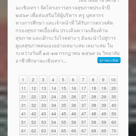
ฉะเชิงเทรา จัดโครงการตรวจสุขภาพประจำปี
๒๕๖๙ เพื่อส่งเสริมให้ผู้บริหาร ครู บุคลากร
ทางการศึกษา และเจ้าหน้าที่ ได้รับการตรวจคัด
กรองสุขภาพเบื้องต้น ประเมินความเสี่ยงด้าน
สุขภาพ และเฝ้าระวังโรคต่าง ๆ อันจะนำไปสู่การ
ดูแลสุขภาพตนเองอย่างเหมาะสม เหมาะสม ใน
ระหว่างวันที่ ๑๕-๑๗ กรกฎาคม ๒๕๖๙ ณ วิทยาลัย
อาชีวศึกษาฉะเชิงเทรา
...
ดูรายละเอียด
1
2
3
4
5
6
7
8
9
10
11
12
13
14
15
16
17
18
19
20
21
22
23
24
25
26
27
28
29
30
31
32
33
34
35
36
37
38
39
40
41
42
43
44
45
46
47
48
49
50
51
52
53
54
55
56
57
58
59
60
61
62
63
64
65
66
67
68
69
70