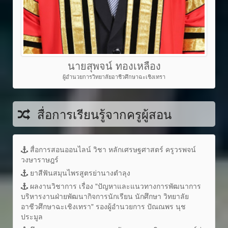
นายสุพจน์ ทองเหลือง
ผู้อำนวยการวิทยาลัยอาชีวศึกษาฉะเชิงเทรา
สื่อการเรียนรู้จากครูผู้สอน
สื่อการสอนออนไลน์ วิชา หลักเศรษฐศาสตร์ ครูวรพจน์
วงษาราษฎร์
ยาสีฟันสมุนไพรสูตรย่านางตำลุง
ผลงานวิชาการ เรื่อง "ปัญหาและแนวทางการพัฒนาการ
บริหารงานฝ่ายพัฒนากิจการนักเรียน นักศึกษา วิทยาลัย
อาชีวศึกษาฉะเชิงเทรา" รองผู้อำนวยการ ปัณณพร นุช
ประมูล