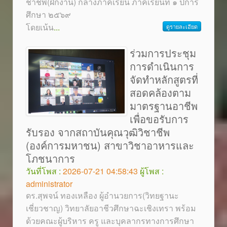
ชาชีพ(ฝึกงาน) กลางภาคเรียน ภาคเรียนที่ ๑ ปีการ
ศึกษา ๒๕๖๙
โดยเน้น
...
ดูรายละเอียด
ร่วมการประชุม
การดำเนินการ
จัดทำหลักสูตรที่
สอดคล้องตาม
มาตรฐานอาชีพ
เพื่อขอรับการ
รับรอง จากสถาบันคุณวุฒิวิชาชีพ
(องค์การมหาชน) สาขาวิชาอาหารและ
โภชนาการ
วันที่โพส :
2026-07-21 04:58:43
ผู้โพส :
administrator
ดร.สุพจน์ ทองเหลือง ผู้อำนวยการ(วิทยฐานะ
เชี่ยวชาญ) วิทยาลัยอาชีวศึกษาฉะเชิงเทรา พร้อม
ด้วยคณะผู้บริหาร ครู และบุคลากรทางการศึกษา