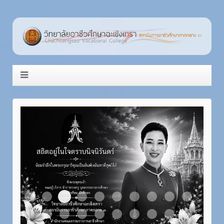
Item 3
Item 1
Item 2
Item 4
Item 5
Item 6
Item 7
Item 8
Item 9
Item 10
Item 11
Item 12
Item 13
Item 14
Item 15
Item 16
Item 17
Item 18
Item 19
Item 20