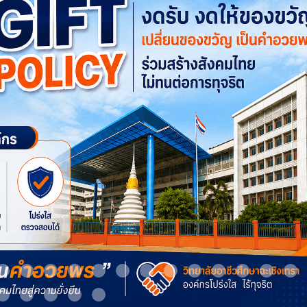
m 9
Item 10
Item 11
Item 12
Item 13
Item 14
Item 15
Item 16
Item 17
Item 18
Item 19
Item 20
Item 21
It
Item 24
Item 25
Item 26
Item 27
Item 28