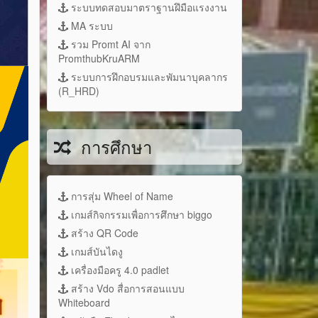
ระบบทดสอบมาตราฐานฝึมือแรงงาน
MA ระบบ
รวม Promt AI จาก
PromthubKruARM
ระบบการฝึกอบรมและพัมนาบุคลากร
(R_HRD)
การศึกษา
การสุ่ม Wheel of Name
เกมส์กิจกรรมเพื่อการศึกษา biggo
สร้าง QR Code
เกมส์บันไดงู
เครื่องมือครู 4.0 padlet
สร้าง Vdo สื่อการสอนแบบ
Whiteboard